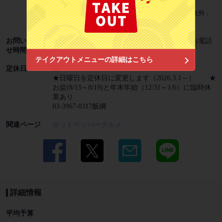
確認くださいますようお願い致します。
☆金曜日と土曜日は、ネット予約受付日「対象外」
としています。ご了承ください。
お問い合わ
１４時から可。＊17時～20時の繁忙時間帯はお電話
せ時間
を取れない場合がございます。
閉じる
テイクアウトメニューの詳細はこちら
定休日
日
★日曜日を定休日に変更します（2026.3.1～） ★
お盆(8/13～8/19)と年末年始（12/31～1/6）に臨時休
業あり
03-3967-0317飯綱
関連ページ
ホットペッパーグルメ
詳細情報
平均予算