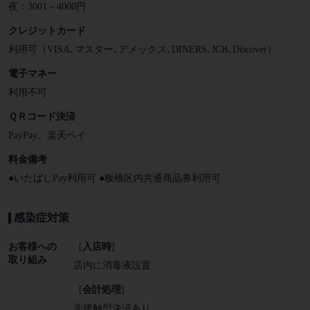
夜：3001～4000円
クレジットカード
利用可（VISA､マスター､アメックス､DINERS､JCB､Discover）
電子マネー
利用不可
ＱＲコード決済
PayPay、楽天ペイ
料金備考
●いたばしPay利用可 ●板橋区内共通商品券利用可
感染症対策
お客様への
[
入店時
]
取り組み
店内に消毒液設置
[
会計処理
]
非接触型決済あり