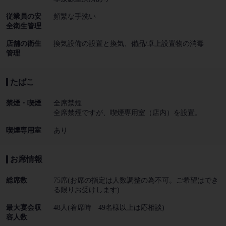
従業員の安
頻繁な手洗い
全衛生管理
店舗の衛生
換気設備の設置と換気
備品/卓上設置物の消毒
管理
たばこ
禁煙・喫煙
全席禁煙
全席禁煙ですが、喫煙専用室（店内）を設置。
喫煙専用室
あり
お席情報
総席数
75席(お席の指定は人数調整の為不可。ご希望はでき
る限りお受けします)
最大宴会収
48人(着席時 49名様以上は応相談)
容人数