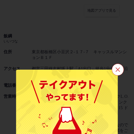
地図アプリで見る
飯綱
いいづな
住所
東京都板橋区小豆沢２‐１７‐７ キャッスルマンシ
ョンＢ１Ｆ
アクセス
都営三田線志村坂上駅「A1出口」徒歩1分/中仙道沿
い
この店舗情報をシェアする
電話番号
03-3967-0317
営業時間
月～金: 16:00～23:00 （料理L.O. 22:15 ドリンクL.O.
飯綱
22:15） 土: 15:00～23:00 （料理L.O. 22:15 ドリンク
東京都板橋区小豆沢２‐１７‐７ キャッスルマンションＢ１Ｆ
L.O. 22:15） 祝日: 15:00～22:00 （料理L.O. 21:15 ド
https://iizuna.owst.jp/
リンクL.O. 21:15）
【★ネット予約について】
☆ネット予約の席数には限りがございます。なので
お店情報をコピー
「◆ご宴会予約◆」についてはお電話にて空席をご