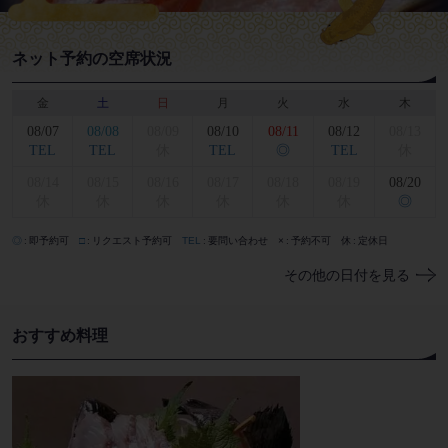
ネット予約の空席状況
金
土
日
月
火
水
木
08/07
08/08
08/09
08/10
08/11
08/12
08/13
TEL
TEL
休
TEL
◎
TEL
休
08/14
08/15
08/16
08/17
08/18
08/19
08/20
休
休
休
休
休
休
◎
◎
即予約可
□
リクエスト予約可
TEL
要問い合わせ
×
予約不可
休
定休日
その他の日付を見る
おすすめ料理