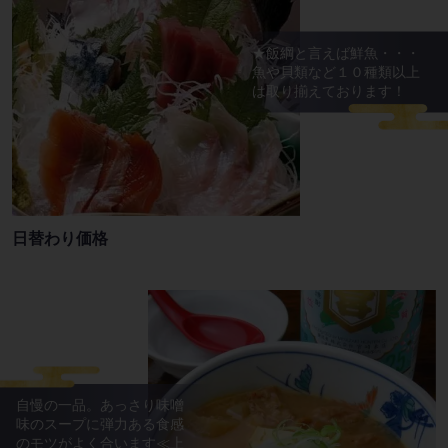
★飯綱と言えば鮮魚・・・
魚や貝類など１０種類以上
は取り揃えております！
日替わり価格
自慢の一品。あっさり味噌
味のスープに弾力ある食感
のモツがよく合います≪上