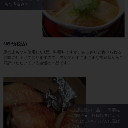
もつ煮込み≫
605円
(税込)
豚の上もつを使用した1品。味噌味ですが、あっさりと食べられる
お味に仕上げておりますので、男女問わずさまざまな常連様からご
好評いただいている自慢の一品です。
当店自慢の一品・・手羽先
詰餃子★ 区民投票により
いたばしのいっぴんに選ば
れました！