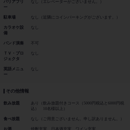
バリアフリ
なし（エレベーターがございません。）
ー
駐車場
なし（近隣にコインパーキングがございます。）
カラオケ設
なし
備
バンド演奏
不可
ＴＶ・プロ
なし
ジェクタ
英語メニュ
なし
ー
その他情報
飲み放題
あり（飲み放題付きコース（5000円税込と6000円税
込） 10名様以上）
食べ放題
なし（ご用意ございません。申し訳ありません。）
お酒
焼酎充実、日本酒充実、ワイン充実